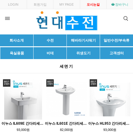
LOGIN
회원가입
MY PAGE
오시는길
장바구니
회사소개
수전
해바라기샤워기
일반수전/부속류
욕실용품
비데
위생도기
고객센터
세면기
이누스 IL609E 긴다리세면기
이누스 IL601E 긴다리세면기
이누스 HL953 긴다리세면기
93,000원
82,000원
93,000원