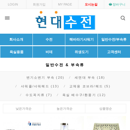
LOGIN
회원가입
MY PAGE
오시는길
장바구니
회사소개
수전
해바라기샤워기
일반수전/부속류
욕실용품
비데
위생도기
고객센터
일반수전 & 부속류
변기소변기 부속 (20)
세면대 부속 (18)
샤워줄/샤워헤드 (13)
교체용 코브라/헤드 (5)
수도꼭지류 (7)
욕실 배수구/환풍기 (12)
낮은가격순
높은가격순
상품명순