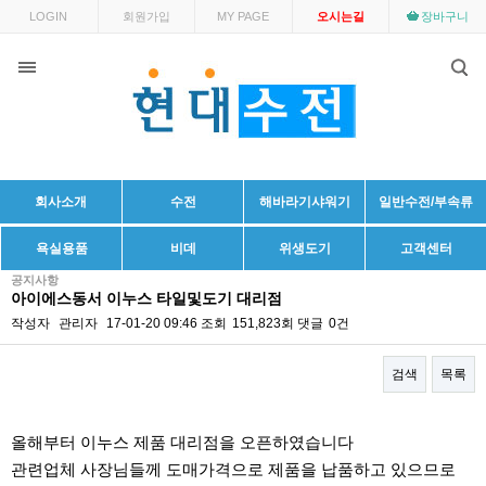
LOGIN
회원가입
MY PAGE
오시는길
장바구니
회사소개
수전
해바라기샤워기
일반수전/부속류
욕실용품
비데
위생도기
고객센터
공지사항
아이에스동서 이누스 타일및도기 대리점
작성자
관리자
17-01-20 09:46
조회
151,823회
댓글
0건
검색
목록
본문
올해부터 이누스 제품 대리점을 오픈하였습니다
관련업체 사장님들께 도매가격으로 제품을 납품하고 있으므로